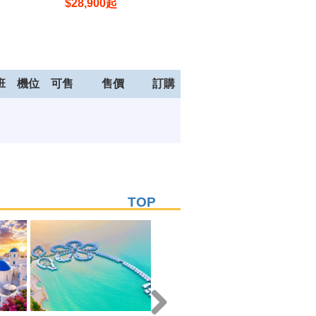
$
28,900
起
$
28,900
起
班
機位
可售
售價
訂購
TOP