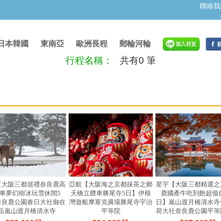
聯絡我
日本韓國
東南亞
歐洲長程
郵輪河輪
行程名稱：
共有0 筆
【大阪三都巡禮奈良鹿高
亞航【大阪海之京都抹茶之鄉
星宇【大阪三都精選之
車夢幻樹冰玩雪休閒5
天橋立纜車勝尾寺5日】伊根
鹿國產牛吃到飽超值
奈良鹿公園春日大社御在
灣遊船摩塞克廣場勝尾寺宇治
日】嵐山渡月橋清水寺
岳嵐山渡月橋清水寺
平等院
荷大社奈良鹿公園平等
表參道