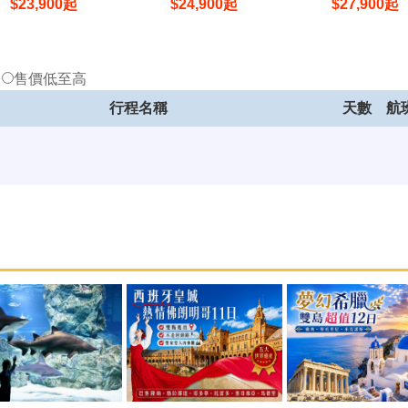
$
23,900
起
$
24,900
起
$
27,900
起
低
售價低至高
行程名稱
天數
航