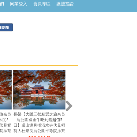
們
同業登入
會員專區
護照簽證
旅奈良
長榮【大阪三都精選之旅奈良
星宇【大阪三都精選之旅清水
星宇【
休閒5
鹿公園國產牛吃到飽超值5
寺國產牛吃到飽超值休閒5
車奈良
伏見稻
日】嵐山渡月橋清水寺伏見稻
日】嵐山渡月橋清水寺伏見稻
良鹿公
院抹茶
荷大社奈良鹿公園平等院抹茶
荷大社奈良鹿公園春日大社三
表參道
井OUTLET