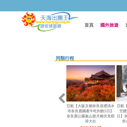
首頁
國外旅遊
同類行程
亞航【大阪京都奈良巡禮清水
亞航
寺奈良鹿國產牛吃到飽5日】
空纜
奈良鹿公園嵐山渡月橋伏見稻
日】
荷大社
所