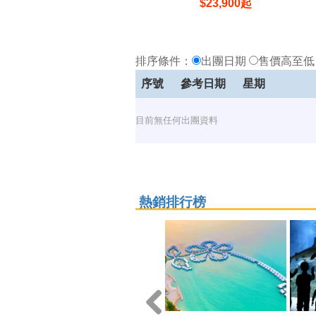
$
23,900
起
排序條件：
出團日期
售價高至
序號
參考日期
星期
目前無任何出團資料
熱銷排行榜