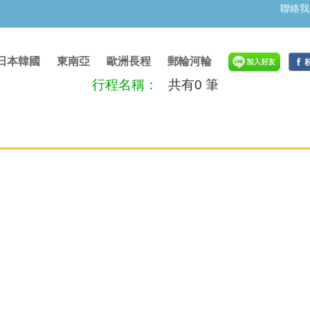
聯絡我
日本韓國
東南亞
歐洲長程
郵輪河輪
行程名稱：
共有0 筆