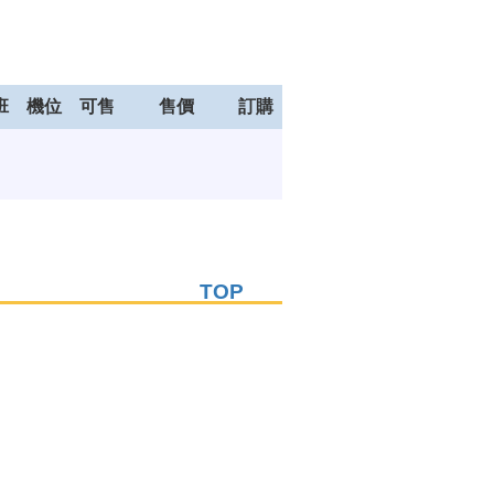
班
機位
可售
售價
訂購
TOP