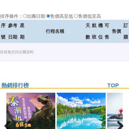
排序條件：
出團日期
售價高至低
售價低至高
序
參考
星
天
航
機
可
訂
行程名稱
售價
號
日期
期
數
班
位
售
購
目前無任何出團資料
熱銷排行榜
TOP