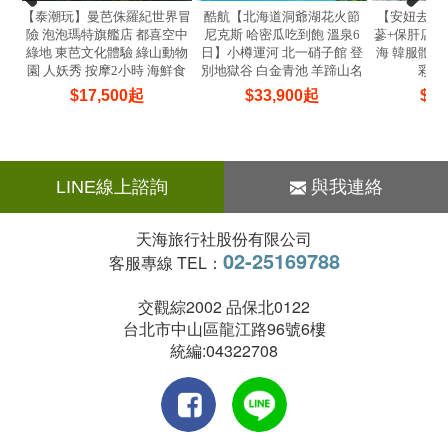
【泰潮玩】曼芭侏羅紀世界冒
酷航【北海道洞爺湖花火節
【安妞去濟
險 泡泡瑪特旗艦店 都喜空中
尼克斯 哈密瓜吃到飽 溫泉6
蔘+保肝店】
綠地 東芭文化體驗 綠山動物
日】小樽運河 北一硝子館 登
海 韓服體驗
園 人妖秀 按摩2小時 海鮮食
別地獄谷 白金青池 羊蹄山名
彩虹
放題 6天5晚(亞航)
水公園
$
17,500
起
$
33,900
起
$
13
LINE線上諮詢
與我連絡
天海旅行社股份有限公司
02-25169788
客服專線 TEL：
交觀綜2002 品保北0122
台北市中山區龍江路96號6樓
統編:04322708