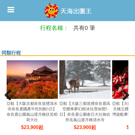
行程名稱：
共有0 筆
同類行程
亞航【大阪京都奈良巡禮清水
亞航【大阪三都巡禮奈良鹿高
亞航【大阪
寺奈良鹿國產牛吃到飽5日】
空纜車夢幻樹冰玩雪休閒5
天橋立纜車
奈良鹿公園嵐山渡月橋伏見稻
日】奈良鹿公園春日大社御在
灣遊船摩塞
荷大社
所岳嵐山渡月橋清水寺
$
23,900
起
$
23,900
起
$
24