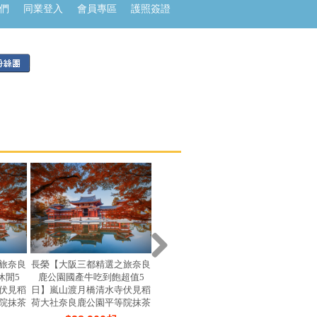
們
同業登入
會員專區
護照簽證
旅奈良
長榮【大阪三都精選之旅奈良
星宇【大阪三都精選之旅清水
星宇【
休閒5
鹿公園國產牛吃到飽超值5
寺國產牛吃到飽超值休閒5
車奈良
伏見稻
日】嵐山渡月橋清水寺伏見稻
日】嵐山渡月橋清水寺伏見稻
良鹿公
院抹茶
荷大社奈良鹿公園平等院抹茶
荷大社奈良鹿公園春日大社三
表參道
井OUTLET