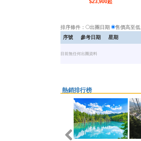
$
23,900
起
排序條件：
出團日期
售價高至
序號
參考日期
星期
目前無任何出團資料
熱銷排行榜