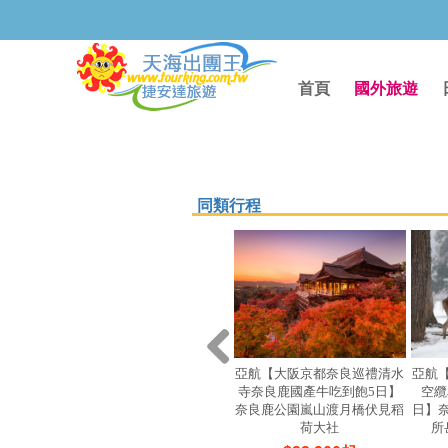
首頁
國外旅遊
同類行程
亞航【大阪京都奈良巡禮清水
亞航
寺奈良鹿國產牛吃到飽5日】
空纜
奈良鹿公園嵐山渡月橋伏見稻
日】
荷大社
所