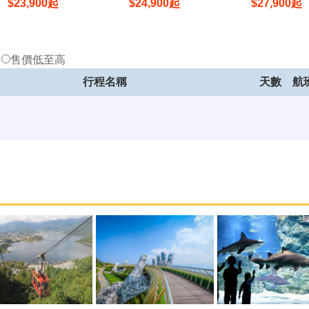
$
23,900
起
$
24,900
起
$
27,900
起
低
售價低至高
行程名稱
天數
航