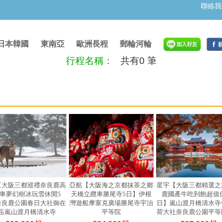
聯絡我
日本韓國
東南亞
歐洲長程
郵輪河輪
行程名稱：
共有0 筆
【大阪三都巡禮奈良鹿高
亞航【大阪海之京都抹茶之鄉
星宇【大阪三都精選之
車夢幻樹冰玩雪休閒5
天橋立纜車勝尾寺5日】伊根
鹿國產牛吃到飽超值
奈良鹿公園春日大社御在
灣遊船摩塞克廣場勝尾寺宇治
日】嵐山渡月橋清水寺
岳嵐山渡月橋清水寺
平等院
荷大社奈良鹿公園平等
表參道