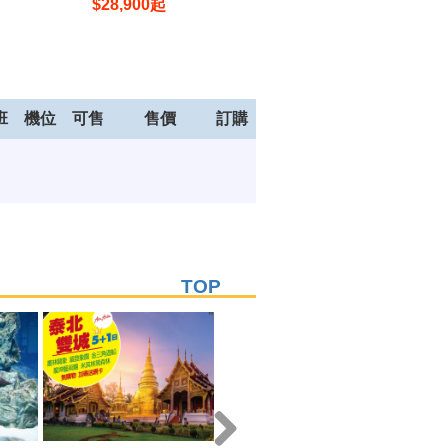
$
28,900
起
$
28,900
起
班
機位
可售
售價
訂購
TOP