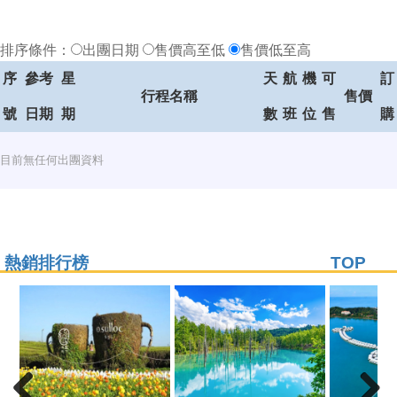
排序條件：
出團日期
售價高至低
售價低至高
序
參考
星
天
航
機
可
訂
行程名稱
售價
號
日期
期
數
班
位
售
購
目前無任何出團資料
熱銷排行榜
TOP