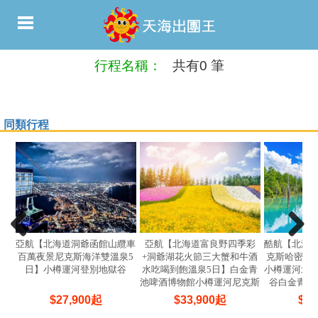
行程名稱：
共有0 筆
同類行程
亞航【北海道洞爺函館山纜車
亞航【北海道富良野四季彩
酷航【北海
百萬夜景尼克斯海洋雙溫泉5
+洞爺湖花火節三大蟹和牛酒
克斯哈密瓜
日】小樽運河登別地獄谷
水吃喝到飽溫泉5日】白金青
小樽運河北
池啤酒博物館小樽運河尼克斯
谷白金青池
海洋公園
$
27,900
起
$
33,900
起
$
33