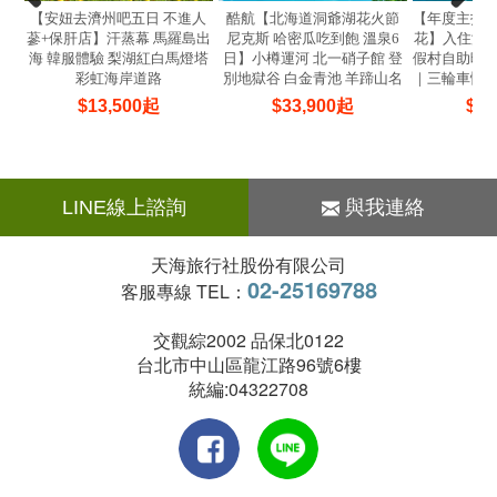
【安妞去濟州吧五日 不進人
酷航【北海道洞爺湖花火節
【年度主打
蔘+保肝店】汗蒸幕 馬羅島出
尼克斯 哈密瓜吃到飽 溫泉6
花】入住泳池
海 韓服體驗 梨湖紅白馬燈塔
日】小樽運河 北一硝子館 登
假村自助晚
彩虹海岸道路
別地獄谷 白金青池 羊蹄山名
｜三輪車慢
水公園
$
13,500
起
$
33,900
起
$
20
LINE線上諮詢
與我連絡
天海旅行社股份有限公司
02-25169788
客服專線 TEL：
交觀綜2002 品保北0122
台北市中山區龍江路96號6樓
統編:04322708