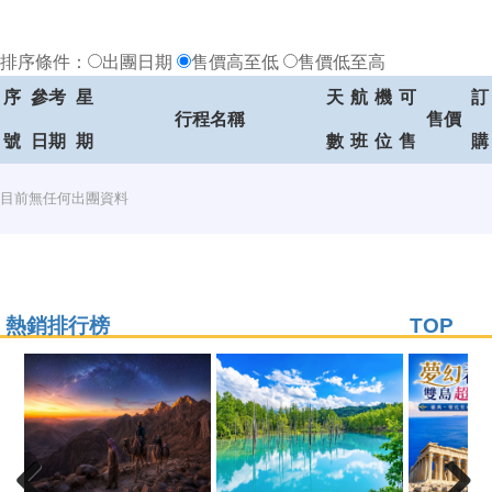
排序條件：
出團日期
售價高至低
售價低至高
序
參考
星
天
航
機
可
訂
行程名稱
售價
號
日期
期
數
班
位
售
購
目前無任何出團資料
熱銷排行榜
TOP