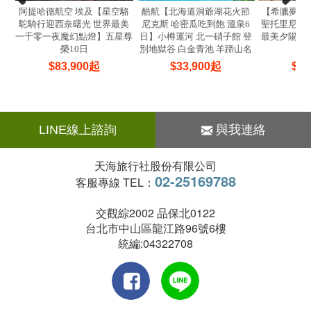
阿提哈德航空 埃及【星空駱
酷航【北海道洞爺湖花火節
【希臘夢幻雙
駝騎行迎西奈曙光 世界最美
尼克斯 哈密瓜吃到飽 溫泉6
聖托里尼兩晚
一千零一夜魔幻點燈】五星尊
日】小樽運河 北一硝子館 登
最美夕陽伊亞
榮10日
別地獄谷 白金青池 羊蹄山名
水公園
$
83,900
起
$
33,900
起
$
74
LINE線上諮詢
與我連絡
天海旅行社股份有限公司
02-25169788
客服專線 TEL：
交觀綜2002 品保北0122
台北市中山區龍江路96號6樓
統編:04322708