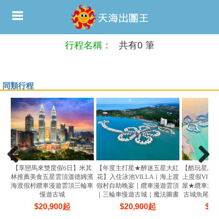
行程名稱：
共有0 筆
同類行程
【享戀馬來雙度假6日】米其
【年度主打星★醉迷五星大紅
【酷玩星馬
林推薦美食五星雲頂溫德姆濱
花】入住泳池VILLA｜海上渡
上度假VIL
海渡假村纜車漫遊雲頂三輪車
假村自助晚宴｜纜車漫遊雲頂
屋★纜車漫
慢遊古城
｜三輪車慢遊古城｜魔法圖書
古城魚尾獅
館5日
$
20,900
起
$
20,900
起
$
21