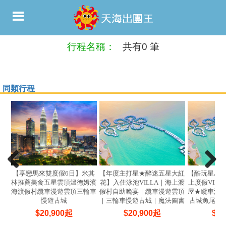
行程名稱：
共有0 筆
同類行程
【享戀馬來雙度假6日】米其
【年度主打星★醉迷五星大紅
【酷玩星馬
林推薦美食五星雲頂溫德姆濱
花】入住泳池VILLA｜海上渡
上度假VIL
海渡假村纜車漫遊雲頂三輪車
假村自助晚宴｜纜車漫遊雲頂
屋★纜車漫
慢遊古城
｜三輪車慢遊古城｜魔法圖書
古城魚尾獅
館5日
$
20,900
起
$
20,900
起
$
21