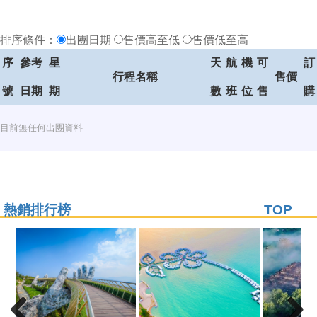
排序條件：
出團日期
售價高至低
售價低至高
序
參考
星
天
航
機
可
訂
行程名稱
售價
號
日期
期
數
班
位
售
購
目前無任何出團資料
熱銷排行榜
TOP