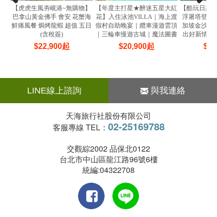
【虎虎生風夯峴港~無購物】
【年度主打星★醉迷五星大紅
【酷玩日惹
巴拿山黃金佛手 會安 花蟹海
花】入住泳池VILLA｜海上渡
浮屠塔登頂 
鮮痛風餐 焗烤龍蝦 超值 五日
假村自助晚宴｜纜車漫遊雲頂
加坡金沙水舞
(含稅簽)
｜三輪車慢遊古城｜魔法圖書
出好新情5+
館5日
$
22,900
起
$
20,900
起
$
33
LINE線上諮詢
與我連絡
天海旅行社股份有限公司
02-25169788
客服專線 TEL：
交觀綜2002 品保北0122
台北市中山區龍江路96號6樓
統編:04322708