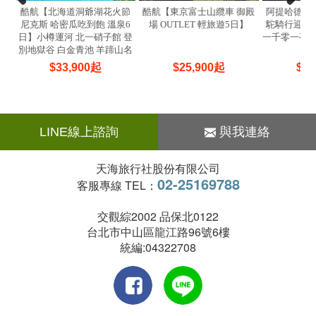
酷航【北海道洞爺湖花火節
酷航【東京富士山纜車 御殿
阿提哈德航
尼克斯 哈密瓜吃到飽 溫泉6
場 OUTLET 輕旅遊5日】
駝騎行迎西
日】小樽運河 北一硝子館 登
一千零一夜
別地獄谷 白金青池 羊蹄山名
榮
水公園
$
33,900
起
$
25,900
起
$
83
LINE線上諮詢
與我連絡
天海旅行社股份有限公司
02-25169788
客服專線 TEL：
交觀綜2002 品保北0122
台北市中山區龍江路96號6樓
統編:04322708