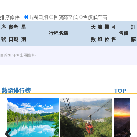
排序條件：
出團日期
售價高至低
售價低至高
序
參考
星
天
航
機
可
訂
行程名稱
售價
號
日期
期
數
班
位
售
購
目前無任何出團資料
熱銷排行榜
TOP