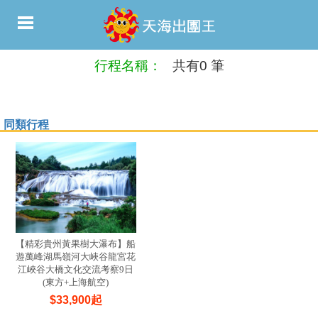
行程名稱：
共有0 筆
同類行程
【精彩貴州黃果樹大瀑布】船
遊萬峰湖馬嶺河大峽谷龍宮花
江峽谷大橋文化交流考察9日
(東方+上海航空)
$
33,900
起