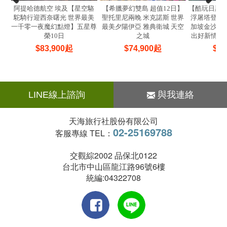
阿提哈德航空 埃及【星空駱
【希臘夢幻雙島 超值12日】
【酷玩日惹
駝騎行迎西奈曙光 世界最美
聖托里尼兩晚 米克諾斯 世界
浮屠塔登頂 
一千零一夜魔幻點燈】五星尊
最美夕陽伊亞 雅典衛城 天空
加坡金沙水舞
榮10日
之城
出好新情5+
$
83,900
起
$
74,900
起
$
33
LINE線上諮詢
與我連絡
天海旅行社股份有限公司
02-25169788
客服專線 TEL：
交觀綜2002 品保北0122
台北市中山區龍江路96號6樓
統編:04322708