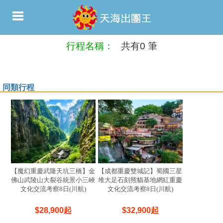
行程名稱：
共有0 筆
同類行程
【魔幻重慶武隆天坑三橋】金
【成都重慶雙城記】蜀國三星
佛山武陵山大裂谷統景小三峽
堆大足石刻熊貓基地網紅重慶
文化交流考察8日(川航)
文化交流考察8日(川航)
$
28,900
起
$
32,900
起