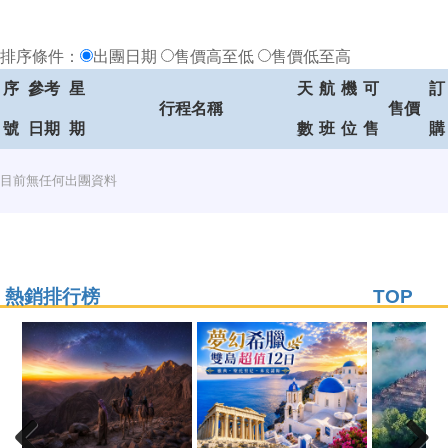
排序條件：
出團日期
售價高至低
售價低至高
序
參考
星
天
航
機
可
訂
行程名稱
售價
號
日期
期
數
班
位
售
購
目前無任何出團資料
熱銷排行榜
TOP