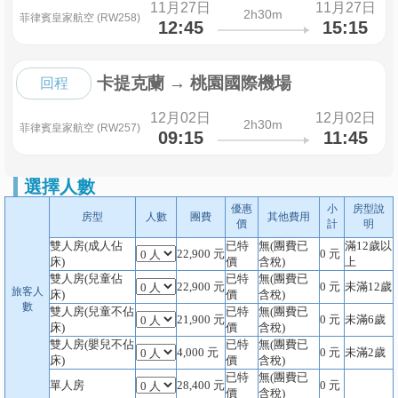
11月27日
11月27日
2h30m
菲律賓皇家航空 (RW258)
12:45
15:15
卡提克蘭
→
桃園國際機場
回程
12月02日
12月02日
2h30m
菲律賓皇家航空 (RW257)
09:15
11:45
選擇人數
優惠
小
房型說
房型
人數
團費
其他費用
價
計
明
雙人房(成人佔
已特
無(團費已
滿12歲以
22,900
元
0
元
床)
價
含稅)
上
雙人房(兒童佔
已特
無(團費已
22,900
元
0
元
未滿12歲
旅客人
床)
價
含稅)
數
雙人房(兒童不佔
已特
無(團費已
21,900
元
0
元
未滿6歲
床)
價
含稅)
雙人房(嬰兒不佔
已特
無(團費已
4,000
元
0
元
未滿2歲
床)
價
含稅)
已特
無(團費已
單人房
28,400
元
0
元
價
含稅)