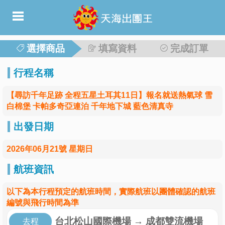
選擇商品
填寫資料
完成訂單
行程名稱
【尋訪千年足跡 全程五星土耳其11日】報名就送熱氣球 雪
白棉堡 卡帕多奇亞連泊 千年地下城 藍色清真寺
出發日期
2026年06月21號 星期日
航班資訊
以下為本行程預定的航班時間，實際航班以團體確認的航班
編號與飛行時間為準
台北松山國際機場
→
成都雙流機場
去程