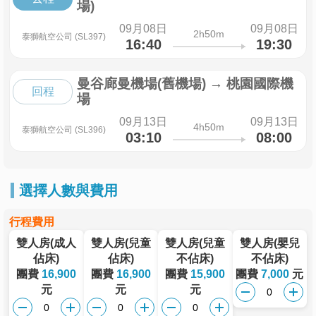
場)
09月08日
09月08日
2h50m
泰獅航空公司 (SL397)
16:40
19:30
曼谷廊曼機場(舊機場)
→
桃園國際機
回程
場
09月13日
09月13日
4h50m
泰獅航空公司 (SL396)
03:10
08:00
選擇人數與費用
行程費用
雙人房(成人
雙人房(兒童
雙人房(兒童
雙人房(嬰兒
佔床)
佔床)
不佔床)
不佔床)
團費
16,900
團費
16,900
團費
15,900
團費
7,000
元
元
元
元