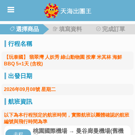
選擇商品
填寫資料
完成訂單
行程名稱
【玩泰國】 翡翠灣 人妖秀 綠山動物園 按摩 米其林 海鮮
BBQ 5+1天 (含稅)
出發日期
2026年09月08號 星期二
航班資訊
以下為本行程預定的航班時間，實際航班以團體確認的航班
編號與飛行時間為準
桃園國際機場
→
曼谷廊曼機場(舊機
去程