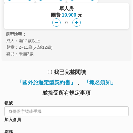
單人房
團費
19,900
元
房型說明：
成人：滿12歲以上
兒童：2~11歲(未滿12歲)
嬰兒：未滿2歲
我已完整閱讀
「國外旅遊定型契約書」
、
「報名須知」
並接受所有規定事項
帳號
加入會員
密碼