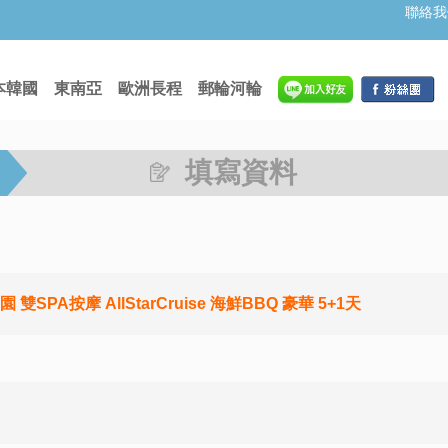
聯絡我
本韓國
東南亞
歐洲長程
郵輪河輪
填寫資料
按摩 AllStarCruise 海鮮BBQ 豪華 5+1天