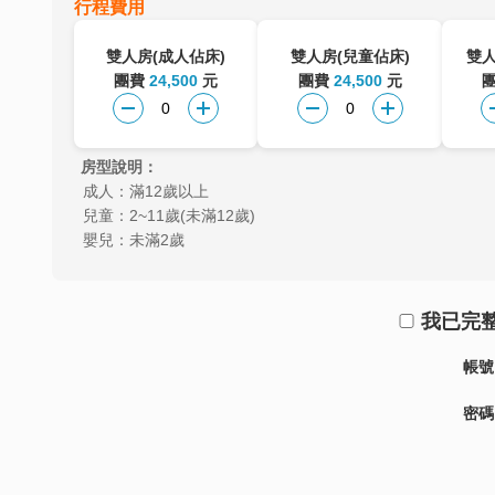
行程費用
雙人房(成人佔床)
雙人房(兒童佔床)
雙人
團費
24,500
元
團費
24,500
元
房型說明：
成人：滿12歲以上
兒童：2~11歲(未滿12歲)
嬰兒：未滿2歲
我已完
帳號
密碼