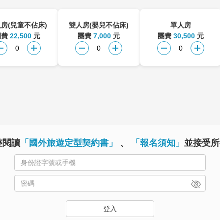
房(兒童不佔床)
雙人房(嬰兒不佔床)
單人房
團費
22,500
元
團費
7,000
元
團費
30,500
元
整閱讀
「國外旅遊定型契約書」
、
「報名須知」
並接受所
登入