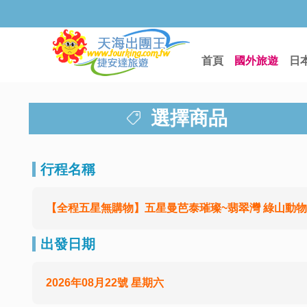
首頁
國外旅遊
日
選擇商品
行程名稱
【全程五星無購物】五星曼芭泰璀璨~翡翠灣 綠山動物園 雙SPA
出發日期
2026年08月22號 星期六