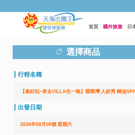
首頁
國外旅遊
日
選擇商品
行程名稱
【泰好玩~來去VILLA住一晚】翡翠灣 人妖秀 精油SPA 
出發日期
2026年08月08號 星期六