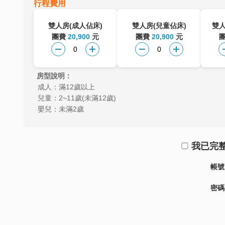
行程費用
雙人房(成人佔床)
雙人房(兒童佔床)
雙人
團費
20,900
元
團費
20,900
元
房型說明：
成人：滿12歲以上
兒童：2~11歲(未滿12歲)
嬰兒：未滿2歲
我已完
帳號
密碼