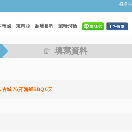
聯絡我
本韓國
東南亞
歐洲長程
郵輪河輪
填寫資料
古城 76府 海鮮BBQ 6天