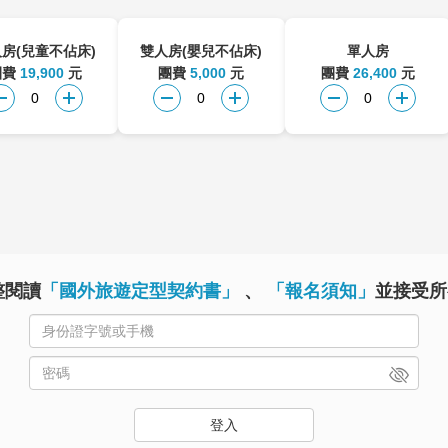
房(兒童不佔床)
雙人房(嬰兒不佔床)
單人房
團費
19,900
元
團費
5,000
元
團費
26,400
元
整閱讀
「國外旅遊定型契約書」
、
「報名須知」
並接受所
登入