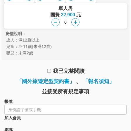
單人房
團費
22,900
元
房型說明：
成人：滿12歲以上
兒童：2~11歲(未滿12歲)
嬰兒：未滿2歲
我已完整閱讀
「國外旅遊定型契約書」
、
「報名須知」
並接受所有規定事項
帳號
加入會員
密碼