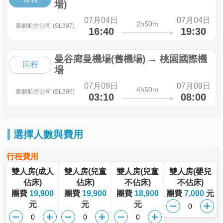
場)
07月04日
07月04日
2h50m
泰獅航空公司 (SL397)
16:40
19:30
曼谷廊曼機場(舊機場)
→
桃園國際機
回程
場
07月09日
07月09日
4h50m
泰獅航空公司 (SL396)
03:10
08:00
選擇人數與費用
行程費用
雙人房(成人
雙人房(兒童
雙人房(兒童
雙人房(嬰兒
佔床)
佔床)
不佔床)
不佔床)
團費
19,900
團費
19,900
團費
18,900
團費
7,000
元
元
元
元