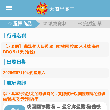
選擇商品
填寫資料
完成訂單
行程名稱
【玩泰國】 翡翠灣 人妖秀 綠山動物園 按摩 米其林 海鮮
BBQ 5+1天 (含稅)
出發日期
2026年07月04號 星期六
航班資訊
以下為本行程預定的航班時間，實際航班以團體確認的航班
編號與飛行時間為準
桃園國際機場
→
曼谷廊曼機場(舊機
去程