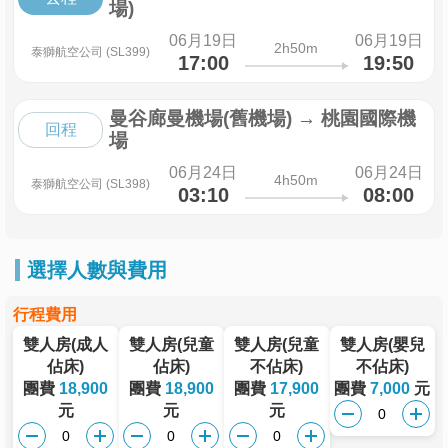
場)
06月19日
06月19日
2h50m
泰獅航空公司 (SL399)
17:00
19:50
曼谷廊曼機場(舊機場)
→
桃園國際機
回程
場
06月24日
06月24日
4h50m
泰獅航空公司 (SL398)
03:10
08:00
選擇人數與費用
行程費用
雙人房(成人
雙人房(兒童
雙人房(兒童
雙人房(嬰兒
佔床)
佔床)
不佔床)
不佔床)
團費
18,900
團費
18,900
團費
17,900
團費
7,000
元
元
元
元