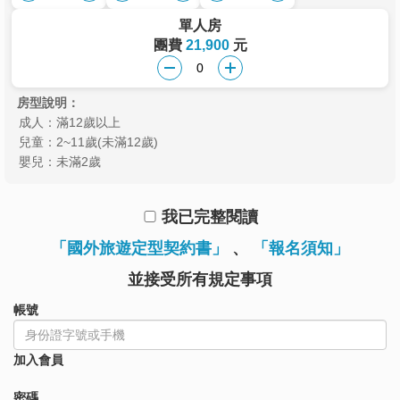
單人房
團費
21,900
元
房型說明：
成人：滿12歲以上
兒童：2~11歲(未滿12歲)
嬰兒：未滿2歲
我已完整閱讀
「國外旅遊定型契約書」
、
「報名須知」
並接受所有規定事項
帳號
加入會員
密碼