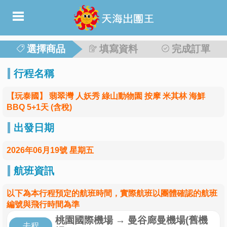
選擇商品
填寫資料
完成訂單
行程名稱
【玩泰國】 翡翠灣 人妖秀 綠山動物園 按摩 米其林 海鮮
BBQ 5+1天 (含稅)
出發日期
2026年06月19號 星期五
航班資訊
以下為本行程預定的航班時間，實際航班以團體確認的航班
編號與飛行時間為準
桃園國際機場
→
曼谷廊曼機場(舊機
去程