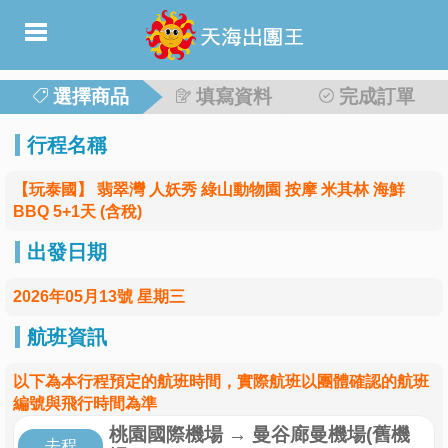
選擇商品
填寫資料
完成訂單
行程名稱
【玩泰國】 翡翠灣 人妖秀 綠山動物園 按摩 米其林 海鮮
BBQ 5+1天 (含稅)
出發日期
2026年05月13號 星期三
航班資訊
以下為本行程預定的航班時間，實際航班以團體確認的航班
編號與飛行時間為準
桃園國際機場
→
曼谷廊曼機場(舊機
去程