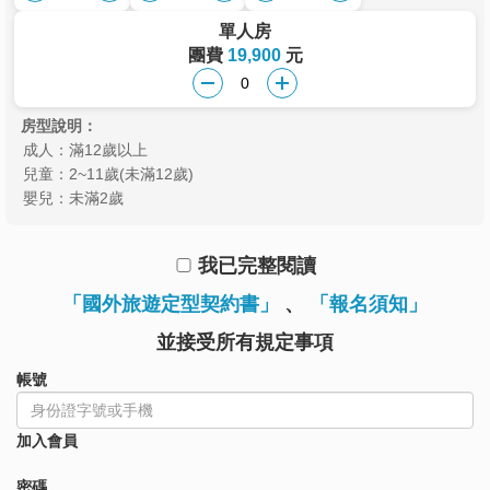
單人房
團費
19,900
元
房型說明：
成人：滿12歲以上
兒童：2~11歲(未滿12歲)
嬰兒：未滿2歲
我已完整閱讀
「國外旅遊定型契約書」
、
「報名須知」
並接受所有規定事項
帳號
加入會員
密碼