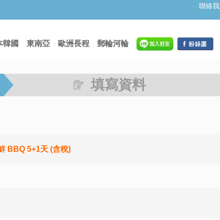
聯絡我
本韓國
東南亞
歐洲長程
郵輪河輪
填寫資料
BQ 5+1天 (含稅)