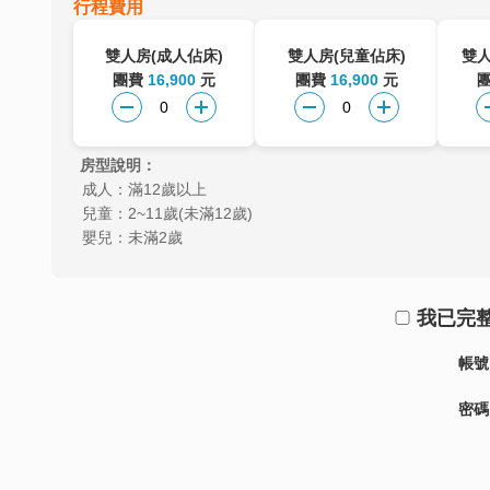
行程費用
雙人房(成人佔床)
雙人房(兒童佔床)
雙人
團費
16,900
元
團費
16,900
元
房型說明：
成人：滿12歲以上
兒童：2~11歲(未滿12歲)
嬰兒：未滿2歲
我已完
帳號
密碼