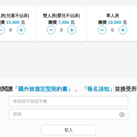
房(兒童不佔床)
雙人房(嬰兒不佔床)
單人房
團費
15,900
元
團費
7,000
元
團費
19,900
元
整閱讀
「國外旅遊定型契約書」
、
「報名須知」
並接受所
登入