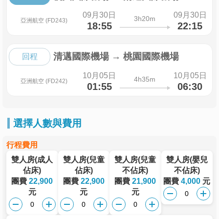
09月30日
09月30日
3h20m
亞洲航空 (FD243)
18:55
22:15
清邁國際機場
→
桃園國際機場
回程
10月05日
10月05日
4h35m
亞洲航空 (FD242)
01:55
06:30
選擇人數與費用
行程費用
雙人房(成人
雙人房(兒童
雙人房(兒童
雙人房(嬰兒
佔床)
佔床)
不佔床)
不佔床)
團費
22,900
團費
22,900
團費
21,900
團費
4,000
元
元
元
元