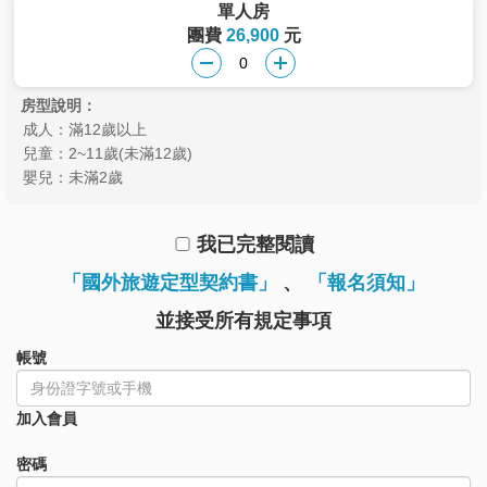
單人房
團費
26,900
元
房型說明：
成人：滿12歲以上
兒童：2~11歲(未滿12歲)
嬰兒：未滿2歲
我已完整閱讀
「國外旅遊定型契約書」
、
「報名須知」
並接受所有規定事項
帳號
加入會員
密碼