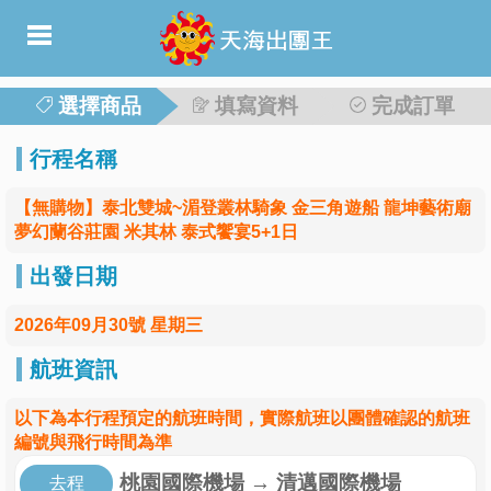
選擇商品
填寫資料
完成訂單
行程名稱
【無購物】泰北雙城~湄登叢林騎象 金三角遊船 龍坤藝術廟
夢幻蘭谷莊園 米其林 泰式饗宴5+1日
出發日期
2026年09月30號 星期三
航班資訊
以下為本行程預定的航班時間，實際航班以團體確認的航班
編號與飛行時間為準
桃園國際機場
→
清邁國際機場
去程