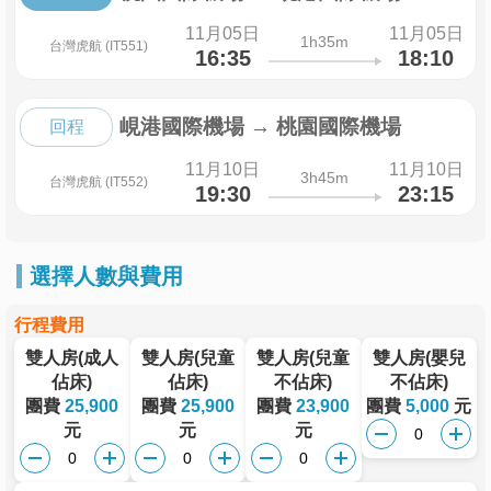
11月05日
11月05日
1h35m
台灣虎航 (IT551)
16:35
18:10
峴港國際機場
→
桃園國際機場
回程
11月10日
11月10日
3h45m
台灣虎航 (IT552)
19:30
23:15
選擇人數與費用
行程費用
雙人房(成人
雙人房(兒童
雙人房(兒童
雙人房(嬰兒
佔床)
佔床)
不佔床)
不佔床)
團費
25,900
團費
25,900
團費
23,900
團費
5,000
元
元
元
元