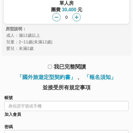
單人房
團費
30,400
元
房型說明：
成人：滿12歲以上
兒童：2~11歲(未滿12歲)
嬰兒：未滿2歲
我已完整閱讀
「國外旅遊定型契約書」
、
「報名須知」
並接受所有規定事項
帳號
加入會員
密碼