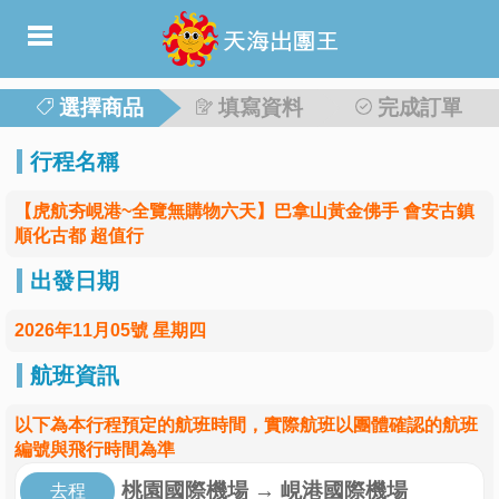
選擇商品
填寫資料
完成訂單
行程名稱
【虎航夯峴港~全覽無購物六天】巴拿山黃金佛手 會安古鎮
順化古都 超值行
出發日期
2026年11月05號 星期四
航班資訊
以下為本行程預定的航班時間，實際航班以團體確認的航班
編號與飛行時間為準
桃園國際機場
→
峴港國際機場
去程