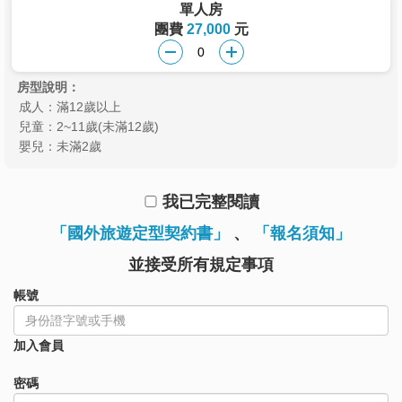
單人房
團費
27,000
元
房型說明：
成人：滿12歲以上
兒童：2~11歲(未滿12歲)
嬰兒：未滿2歲
我已完整閱讀
「國外旅遊定型契約書」
、
「報名須知」
並接受所有規定事項
帳號
加入會員
密碼