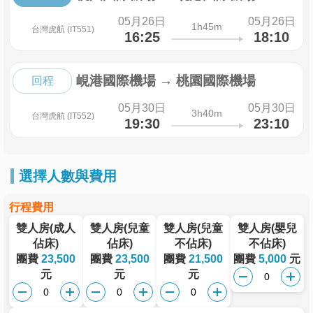
05月26日
05月26日
1h45m
台灣虎航 (IT551)
16:25
18:10
峴港國際機場
→
桃園國際機場
回程
05月30日
05月30日
3h40m
台灣虎航 (IT552)
19:30
23:10
選擇人數與費用
行程費用
雙人房(成人
雙人房(兒童
雙人房(兒童
雙人房(嬰兒
佔床)
佔床)
不佔床)
不佔床)
團費
23,500
團費
23,500
團費
21,500
團費
5,000
元
元
元
元