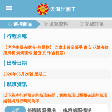
選擇商品
填寫資料
完成訂單
行程名稱
【虎虎生風夯峴港~無購物】 巴拿山黃金佛手 會安 花蟹海鮮
痛風餐 焗烤龍蝦 超值 五日(含稅簽)
出發日期
2026年05月26號 星期二
航班資訊
以下為本行程預定的航班時間，實際航班以團體確認的航班
編號與飛行時間為準
桃園國際機場
→
峴港國際機場
去程