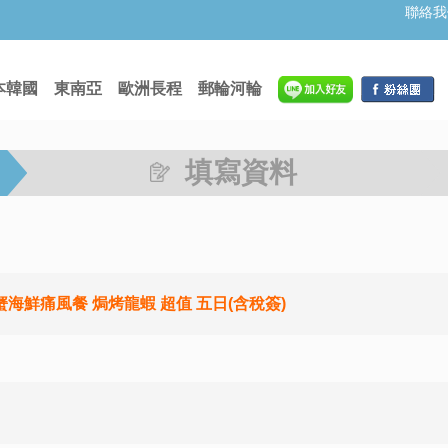
聯絡我
本韓國
東南亞
歐洲長程
郵輪河輪
填寫資料
海鮮痛風餐 焗烤龍蝦 超值 五日(含稅簽)