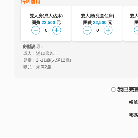
行程費用
雙人房(成人佔床)
雙人房(兒童佔床)
雙人
團費
22,500
元
團費
22,500
元
房型說明：
成人：滿12歲以上
兒童：2~11歲(未滿12歲)
嬰兒：未滿2歲
我已完
帳號
密碼