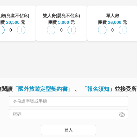
房(兒童不佔床)
雙人房(嬰兒不佔床)
單人房
團費
20,500
元
團費
5,000
元
團費
26,000
元
整閱讀
「國外旅遊定型契約書」
、
「報名須知」
並接受所
登入