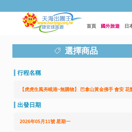
首頁
國外旅遊
日
選擇商品
行程名稱
【虎虎生風夯峴港~無購物】 巴拿山黃金佛手 會安 花蟹
出發日期
2026年05月11號 星期一