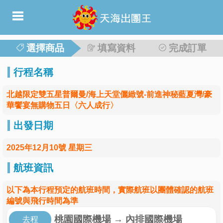
選擇商品
填寫資料
完成訂單
行程名稱
北越限定雙五星普爾曼/海上天堂儷緻號-前進神秘藍夏灣/豪
華饗宴無購物五日〈六人成行〉
出發日期
2025年12月10號 星期三
航班資訊
以下為本行程預定的航班時間，實際航班以團體確認的航班
編號與飛行時間為準
桃園國際機場
→
內排國際機場
去程