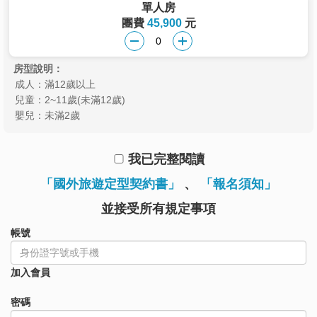
單人房
團費
45,900
元
房型說明：
成人：滿12歲以上
兒童：2~11歲(未滿12歲)
嬰兒：未滿2歲
我已完整閱讀
「國外旅遊定型契約書」
、
「報名須知」
並接受所有規定事項
帳號
加入會員
密碼