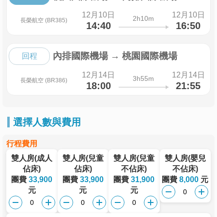
12月10日
12月10日
2h10m
長榮航空 (BR385)
14:40
16:50
內排國際機場
→
桃園國際機場
回程
12月14日
12月14日
3h55m
長榮航空 (BR386)
18:00
21:55
選擇人數與費用
行程費用
雙人房(成人
雙人房(兒童
雙人房(兒童
雙人房(嬰兒
佔床)
佔床)
不佔床)
不佔床)
團費
33,900
團費
33,900
團費
31,900
團費
8,000
元
元
元
元