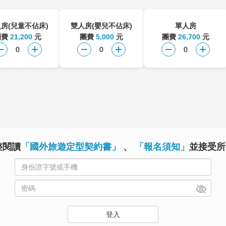
房(兒童不佔床)
雙人房(嬰兒不佔床)
單人房
團費
21,200
元
團費
5,000
元
團費
26,700
元
整閱讀
「國外旅遊定型契約書」
、
「報名須知」
並接受所
登入