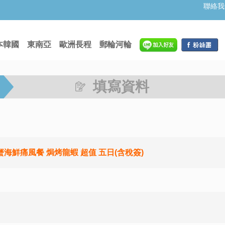
聯絡我
本韓國
東南亞
歐洲長程
郵輪河輪
填寫資料
海鮮痛風餐 焗烤龍蝦 超值 五日(含稅簽)