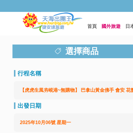
首頁
國外旅遊
日
選擇商品
行程名稱
【虎虎生風夯峴港~無購物】 巴拿山黃金佛手 會安 花蟹
出發日期
2025年10月06號 星期一