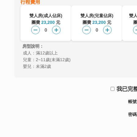
行程費用
雙人房(成人佔床)
雙人房(兒童佔床)
雙人
團費
23,200
元
團費
23,200
元
房型說明：
成人：滿12歲以上
兒童：2~11歲(未滿12歲)
嬰兒：未滿2歲
我已完
帳號
密碼