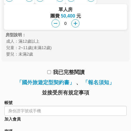
單人房
團費
50,400
元
房型說明：
成人：滿12歲以上
兒童：2~11歲(未滿12歲)
嬰兒：未滿2歲
我已完整閱讀
「國外旅遊定型契約書」
、
「報名須知」
並接受所有規定事項
帳號
加入會員