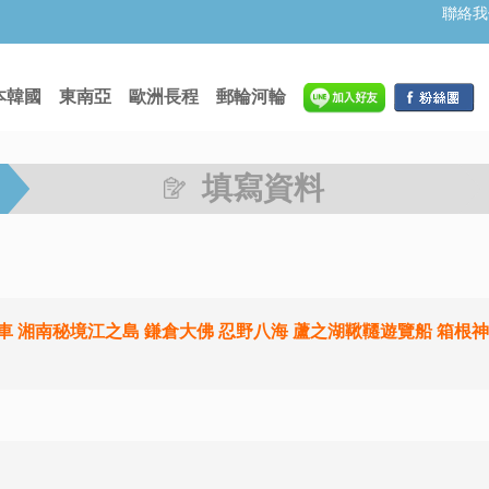
聯絡我
本韓國
東南亞
歐洲長程
郵輪河輪
填寫資料
 湘南秘境江之島 鎌倉大佛 忍野八海 蘆之湖鞦韆遊覽船 箱根神