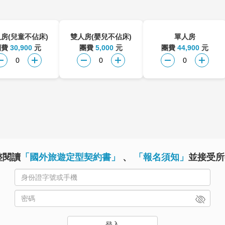
房(兒童不佔床)
雙人房(嬰兒不佔床)
單人房
團費
30,900
元
團費
5,000
元
團費
44,900
元
整閱讀
「國外旅遊定型契約書」
、
「報名須知」
並接受所
登入