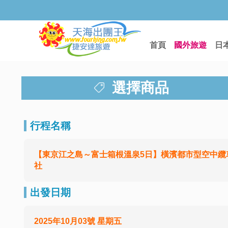
首頁
國外旅遊
日
選擇商品
行程名稱
【東京江之島～富士箱根溫泉5日】橫濱都市型空中纜車
社
出發日期
2025年10月03號 星期五