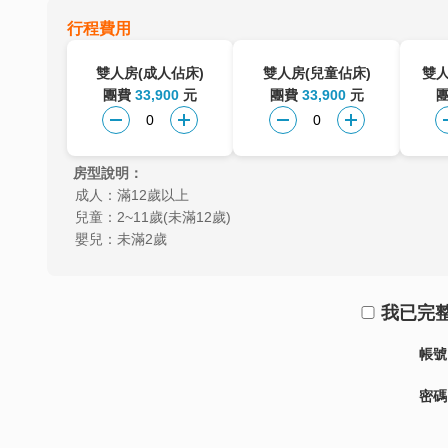
行程費用
雙人房(成人佔床)
雙人房(兒童佔床)
雙人
團費
33,900
元
團費
33,900
元
房型說明：
成人：滿12歲以上
兒童：2~11歲(未滿12歲)
嬰兒：未滿2歲
我已完
帳號
密碼