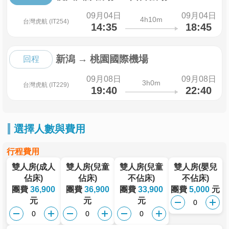
09月04日
09月04日
4h10m
台灣虎航 (IT254)
14:35
18:45
新潟
→
桃園國際機場
回程
09月08日
09月08日
3h0m
台灣虎航 (IT229)
19:40
22:40
選擇人數與費用
行程費用
雙人房(成人
雙人房(兒童
雙人房(兒童
雙人房(嬰兒
佔床)
佔床)
不佔床)
不佔床)
團費
36,900
團費
36,900
團費
33,900
團費
5,000
元
元
元
元