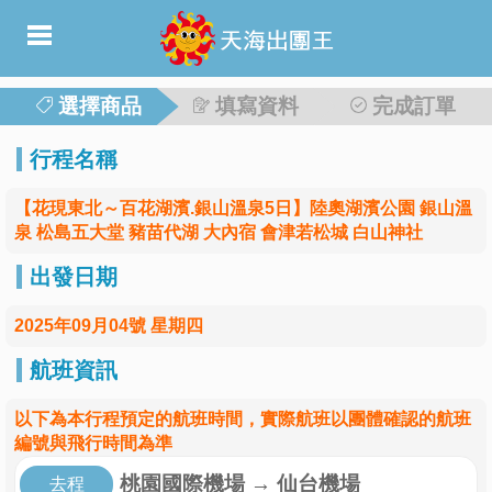
選擇商品
填寫資料
完成訂單
行程名稱
【花現東北～百花湖濱.銀山溫泉5日】陸奧湖濱公園 銀山溫
泉 松島五大堂 豬苗代湖 大內宿 會津若松城 白山神社
出發日期
2025年09月04號 星期四
航班資訊
以下為本行程預定的航班時間，實際航班以團體確認的航班
編號與飛行時間為準
桃園國際機場
→
仙台機場
去程