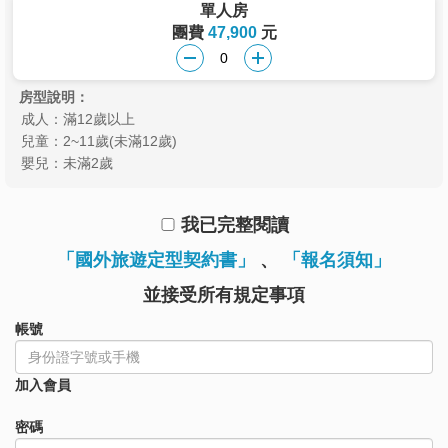
單人房
團費
47,900
元
房型說明：
成人：滿12歲以上
兒童：2~11歲(未滿12歲)
嬰兒：未滿2歲
我已完整閱讀
「國外旅遊定型契約書」
、
「報名須知」
並接受所有規定事項
帳號
加入會員
密碼