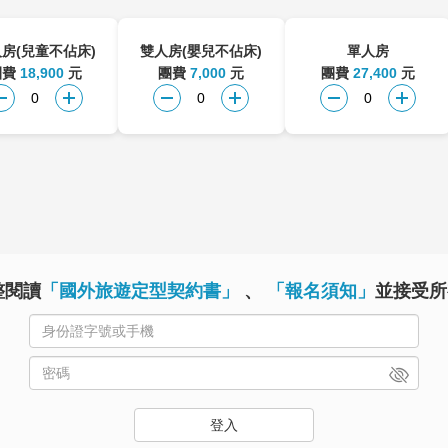
房(兒童不佔床)
雙人房(嬰兒不佔床)
單人房
團費
18,900
元
團費
7,000
元
團費
27,400
元
整閱讀
「國外旅遊定型契約書」
、
「報名須知」
並接受所
登入