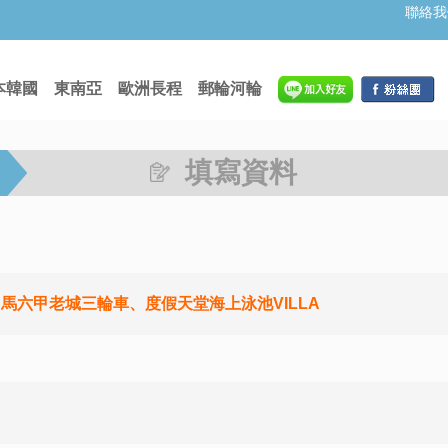
聯絡我
本韓國
東南亞
歐洲長程
郵輪河輪
填寫資料
馬六甲老城三輪車、度假天堂海上泳池VILLA