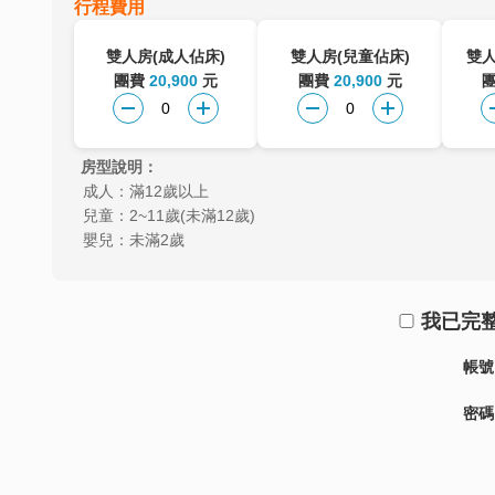
行程費用
雙人房(成人佔床)
雙人房(兒童佔床)
雙人
團費
20,900
元
團費
20,900
元
房型說明：
成人：滿12歲以上
兒童：2~11歲(未滿12歲)
嬰兒：未滿2歲
我已完
帳號
密碼