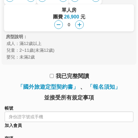
單人房
團費
26,900
元
房型說明：
成人：滿12歲以上
兒童：2~11歲(未滿12歲)
嬰兒：未滿2歲
我已完整閱讀
「國外旅遊定型契約書」
、
「報名須知」
並接受所有規定事項
帳號
加入會員