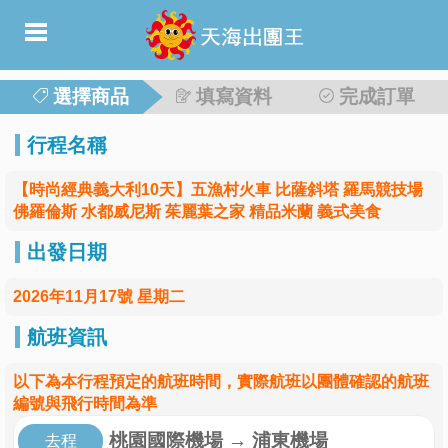
選擇商品
填寫資料
完成訂單
行程名稱
【時尚經典義大利10天】五漁村火車 比薩斜塔 羅馬競技場
佛羅倫斯 水都威尼斯 茱麗葉之家 精品米蘭 義式美食
出發日期
2026年11月17號 星期二
航班資訊
以下為本行程預定的航班時間，實際航班以團體確認的航班
編號與飛行時間為準
桃園國際機場
→
浦東機場
去程