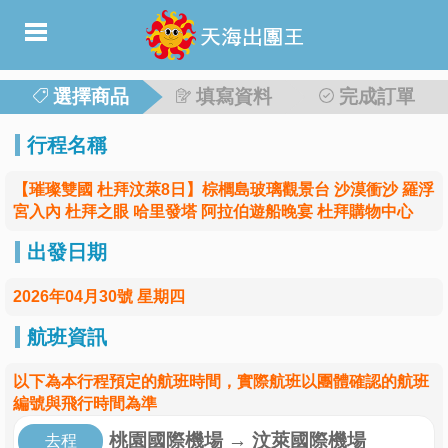
選擇商品
填寫資料
完成訂單
行程名稱
【璀璨雙國 杜拜汶萊8日】棕櫚島玻璃觀景台 沙漠衝沙 羅浮
宮入內 杜拜之眼 哈里發塔 阿拉伯遊船晚宴 杜拜購物中心
出發日期
2026年04月30號 星期四
航班資訊
以下為本行程預定的航班時間，實際航班以團體確認的航班
編號與飛行時間為準
桃園國際機場
→
汶萊國際機場
去程