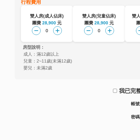
行程費用
雙人房(成人佔床)
雙人房(兒童佔床)
雙人
團費
28,900
元
團費
28,900
元
房型說明：
成人：滿12歲以上
兒童：2~11歲(未滿12歲)
嬰兒：未滿2歲
我已完
帳號
密碼