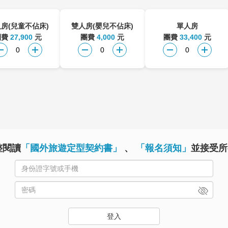
房(兒童不佔床)
雙人房(嬰兒不佔床)
單人房
團費
27,900
元
團費
4,000
元
團費
33,400
元
整閱讀
「國外旅遊定型契約書」
、
「報名須知」
並接受所
登入