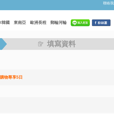
聯絡我
本韓國
東南亞
歐洲長程
郵輪河輪
填寫資料
購物尊享5日