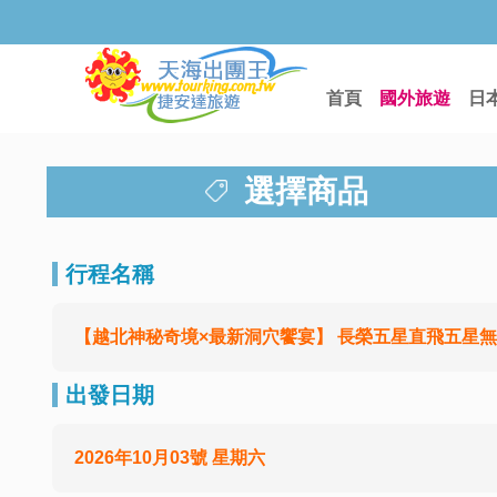
首頁
國外旅遊
日
選擇商品
行程名稱
【越北神秘奇境×最新洞穴饗宴】 長榮五星直飛五星無
出發日期
2026年10月03號 星期六