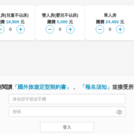
房(兒童不佔床)
雙人房(嬰兒不佔床)
單人房
團費
18,900
元
團費
5,000
元
團費
24,400
元
整閱讀
「國外旅遊定型契約書」
、
「報名須知」
並接受所
登入