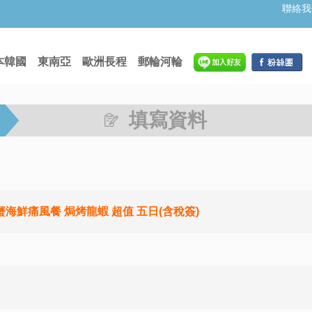
聯絡我
本韓國
東南亞
歐洲長程
郵輪河輪
填寫資料
海鮮痛風餐 焗烤龍蝦 超值 五日(含稅簽)