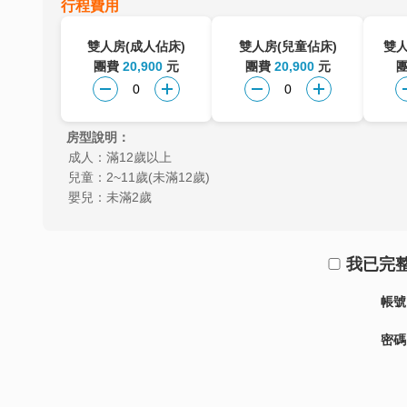
行程費用
雙人房(成人佔床)
雙人房(兒童佔床)
雙人
團費
20,900
元
團費
20,900
元
房型說明：
成人：滿12歲以上
兒童：2~11歲(未滿12歲)
嬰兒：未滿2歲
我已完
帳號
密碼