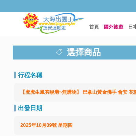
首頁
國外旅遊
日
選擇商品
行程名稱
【虎虎生風夯峴港~無購物】 巴拿山黃金佛手 會安 花蟹
出發日期
2025年10月09號 星期四