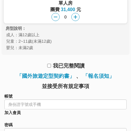
單人房
團費
31,400
元
房型說明：
成人：滿12歲以上
兒童：2~11歲(未滿12歲)
嬰兒：未滿2歲
我已完整閱讀
「國外旅遊定型契約書」
、
「報名須知」
並接受所有規定事項
帳號
加入會員
密碼