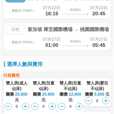
07月22日
07月22日
4h30m
酷航空 (TR867.)
16:15
20:45
新加坡 樟宜國際機場
→
桃園國際機場
回程
07月27日
07月27日
4h45m
酷航空 (TR866.)
01:00
05:45
選擇人數與費用
行程費用
雙人房(成人
雙人房(兒童
雙人房(兒童
雙人房(嬰兒
佔床)
佔床)
不佔床)
不佔床)
團費
25,900
團費
25,900
團費
22,900
團費
5,000
元
元
元
元