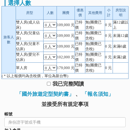
選擇人數
優惠
小
房型說
房型
人數
團費
其他費用
價
計
明
雙人房(成人佔
已特
無(團費已
滿12歲以
109,000
元
0
元
床)
價
含稅)
上
雙人房(兒童佔
已特
無(團費已
109,000
元
0
元
未滿12歲
旅客人
床)
價
含稅)
數
雙人房(兒童不
已特
無(團費已
109,000
元
0
元
未滿6歲
佔床)
價
含稅)
雙人房(嬰兒不
已特
無(團費已
102,000
元
0
元
未滿2歲
佔床)
價
含稅)
已特
無(團費已
單人房
179,000
元
0
元
價
含稅)
( * 以上報價均為含稅價，單位為新台幣)
我已完整閱讀
「國外旅遊定型契約書」
、
「報名須知」
並接受所有規定事項
帳號