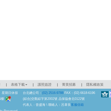
作
|
表格下載
|
護照簽證
|
菁英招募
|
隱私權政策
六、星期日休假
台北總公司：
(02) 2516-9788
FAX：(02) 6618-6196
(綜合)交觀綜字第2002號 品保協會北0122號
6樓
代表人：曾盛海 \ 聯絡人：呂韋良
客服信箱
 Reserved