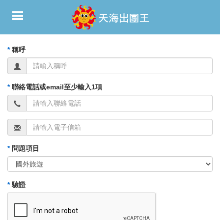
*
稱呼
*
聯絡電話或email至少輸入1項
*
問題項目
*
驗證