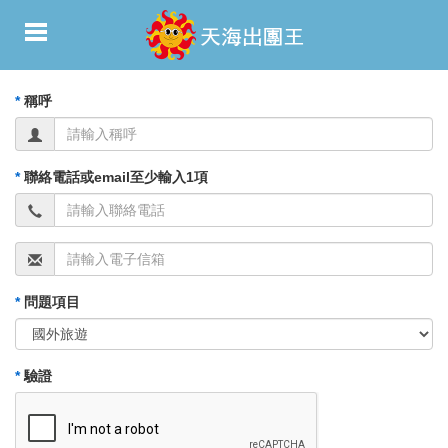
*
稱呼
*
聯絡電話或email至少輸入1項
*
問題項目
*
驗證