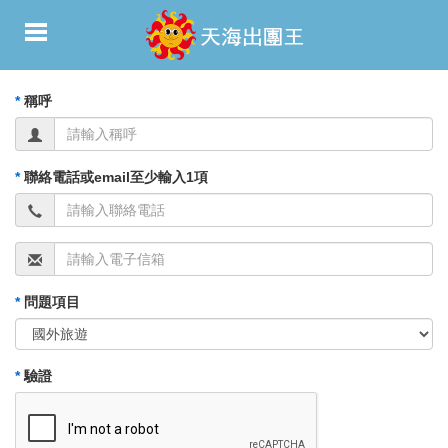
*
稱呼
*
聯絡電話或email至少輸入1項
*
問題項目
*
驗證