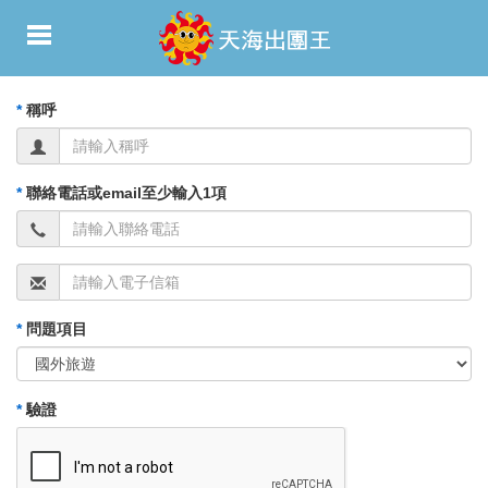
*
稱呼
*
聯絡電話或email至少輸入1項
*
問題項目
*
驗證